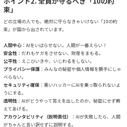
ポイント2. 全員が守るべき「10の約
束」
どの立場の人でも、絶対に守らなきゃいけない「10の約
束」が国から出されています。
人間中心
：AIをいばらせない。人間が一番えらい！
安全性
：だれもケガをさせない、財産をまもる。
公平性
：えこひいきや、いじわるをしない。
プライバシー保護
：みんなの秘密や個人情報を勝手にしゃ
べらない。
セキュリティ確保
：悪いハッカーにAIを乗っ取られないよ
うにする。
透明性
：AIがどうやって答えを出したのか、秘密にせず教
えてあげる。
アカウンタビリティ（説明責任）
：AIが失敗したら、人間
がちゃんと言い訳せずに説明する。