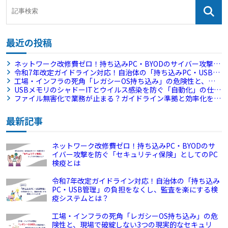
最近の投稿
ネットワーク改修費ゼロ！持ち込みPC・BYODのサイバー攻撃を
防ぐ「セキュリティ保険」としてのPC検疫とは
令和7年改定ガイドライン対応！自治体の「持ち込みPC・USB管
理」の負担をなくし、監査を楽にする検疫システムとは？
工場・インフラの死角「レガシーOS持ち込み」の危険性と、現
場で破綻しない3つの現実的なセキュリティ対策
USBメモリのシャドーITとウイルス感染を防ぐ「自動化」の仕組
みと水際対策
ファイル無害化で業務が止まる？ガイドライン準拠と効率化を両
立する「USB無害化×PC検疫」の最適解
最新記事
ネットワーク改修費ゼロ！持ち込みPC・BYODのサ
イバー攻撃を防ぐ「セキュリティ保険」としてのPC
検疫とは
令和7年改定ガイドライン対応！自治体の「持ち込み
PC・USB管理」の負担をなくし、監査を楽にする検
疫システムとは？
工場・インフラの死角「レガシーOS持ち込み」の危
険性と、現場で破綻しない3つの現実的なセキュリ